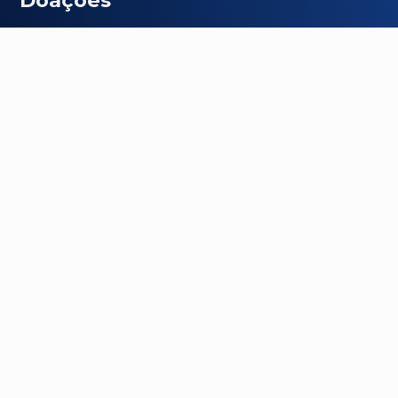
CNPJ:
10.762.708/0001-33
AG:
0913
-
CC:
80636-6
CNPJ:
10.762.708/0001-33
AG:
3497-5
-
CC:
35.146-6
Chave:
10.762.708/0001-33
Horário dos cultos
Quarta-feira:
19:30h
Sábado:
19:00h
Domingo:
9:00h e 18:00h