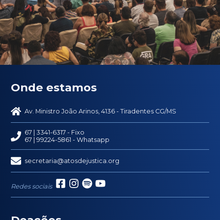
Onde estamos
Av. Ministro João Arinos, 4136 - Tiradentes CG/MS
67 | 3341-6317
- Fixo
67 | 99224-5861
- Whatsapp
secretaria@atosdejustica.org
Redes sociais
Doações